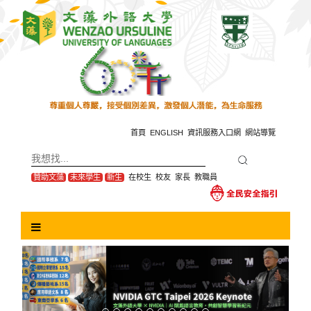
跳
到
主
要
內
容
區
塊
首頁
ENGLISH
資訊服務入口網
網站導覽
贊助文藻
未來學生
新生
在校生
校友
家長
教職員
Previous
Next