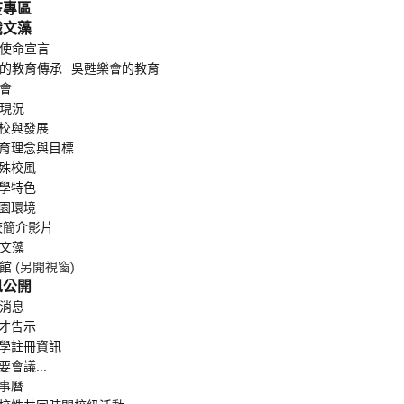
防疫專區
認識文藻
育使命宣言
藻的教育傳承─吳甦樂會的教育
事會
藻現況
 創校與發展
 教育理念與目標
特殊校風
教學特色
校園環境
校簡介影片
日文藻
史館
(另開視窗)
資訊公開
新消息
徵才告示
 開學註冊資訊
重要會議...
行事曆