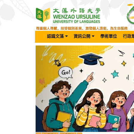
跳
到
主
要
內
容
認識文藻
資訊公開
學術單位
行政
區
Previous
塊