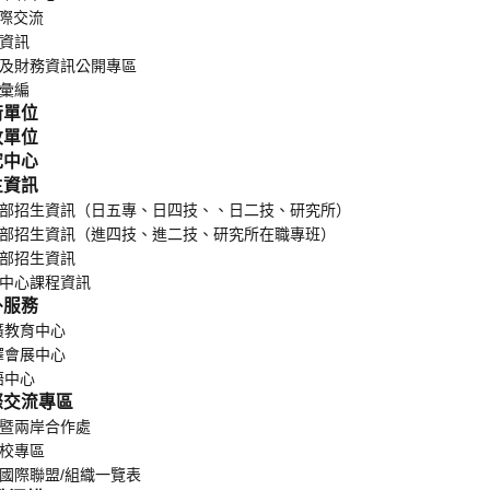
國際交流
電資訊
務及財務資訊公開專區
規彙編
學術單位
行政單位
研究中心
招生資訊
日間部招生資訊（日五專、日四技、、日二技、研究所）
部招生資訊（進四技、進二技、研究所在職專班）
廣部招生資訊
語中心課程資訊
外服務
廣教育中心
譯會展中心
語中心
國際交流專區
際暨兩岸合作處
妹校專區
屬國際聯盟/組織一覽表