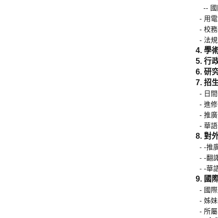
-- 
- 用
- 校
- 法
4. 
5. 
6. 
7. 
- 
-
進修
- 推
- 華
8.
對
-
-推
-
-翻
-
-華
9. 
- 國
- 姊
- 所