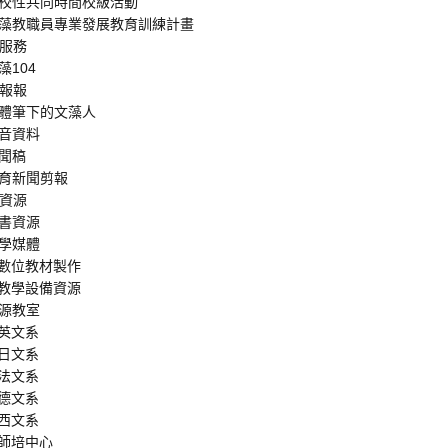
 全校性共同時間校級活動
 文藻教職員專業發展教育訓練計畫
訊服務
文藻104
藻報報
 媒體筆下的文藻人
影音資料
新聞稿
 教育新聞剪報
學資源
圖書資源
教學媒體
- 數位教材製作
- 教學設備資源
資源教室
- 英文系
- 日文系
- 法文系
- 德文系
- 西文系
- 師培中心