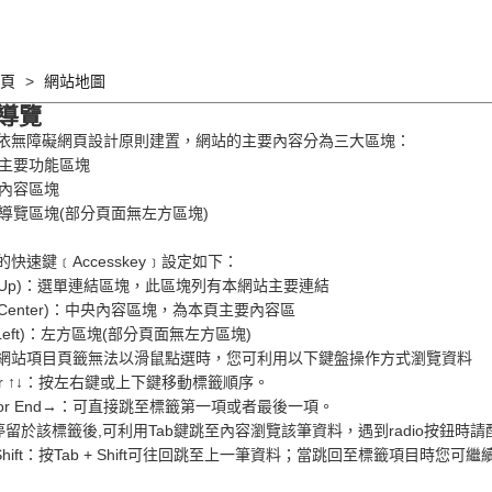
頁
網站地圖
導覽
依無障礙網頁設計原則建置，網站的主要內容分為三大區塊：
上方主要功能區塊
央內容區塊
左方導覽區塊(部分頁面無左方區塊)
快速鍵﹝Accesskey﹞設定如下：
+U (Up)：選單連結區塊，此區塊列有本網站主要連結
C (Center)：中央內容區塊，為本頁主要內容區
L (Left)：左方區塊(部分頁面無左方區塊)
網站項目頁籤無法以滑鼠點選時，您可利用以下鍵盤操作方式瀏覽資料
 or ↑↓：按左右鍵或上下鍵移動標籤順序。
e or End→：可直接跳至標籤第一項或者最後一項。
：停留於該標籤後,可利用Tab鍵跳至內容瀏覽該筆資料，遇到radio按鈕時請配
+ Shift：按Tab + Shift可往回跳至上一筆資料；當跳回至標籤項目時您可