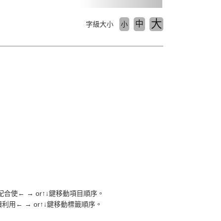
大
中
字級大小
小
合使← → or↑↓鍵移動項目順序。
繼續利用← → or↑↓鍵移動標籤順序。