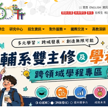
:::
首頁
ENGLISH
資訊
贊助文藻
未來學生
新生
在校生
校
單位
研究中心
招生資訊
對外服務
國際交流
高教深耕