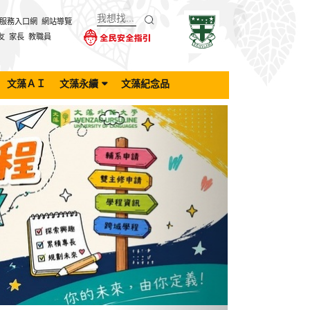
服務入口網
網站導覽
友
家長
教職員
文藻ＡＩ
文藻永續
文藻紀念品
Next