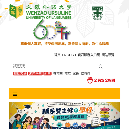
跳
到
主
要
內
容
區
塊
首頁
ENGLISH
資訊服務入口網
網站導覽
贊助文藻
未來學生
新生
在校生
校友
家長
教職員
Previous
Next