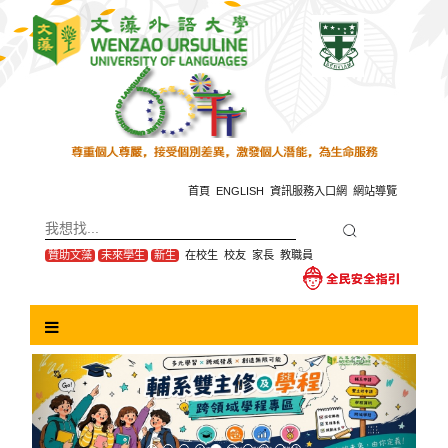
跳
到
主
要
內
容
區
塊
首頁
ENGLISH
資訊服務入口網
網站導覽
贊助文藻
未來學生
新生
在校生
校友
家長
教職員
Previous
Next