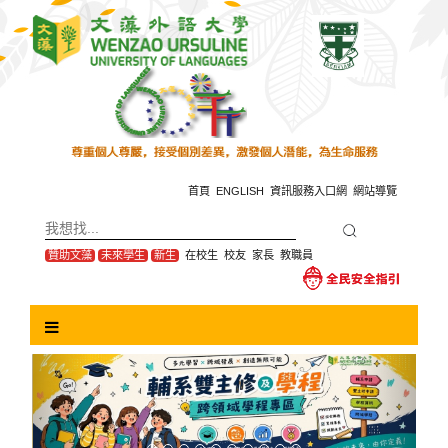
跳
到
主
要
內
容
區
塊
首頁
ENGLISH
資訊服務入口網
網站導覽
贊助文藻
未來學生
新生
在校生
校友
家長
教職員
Previous
Next