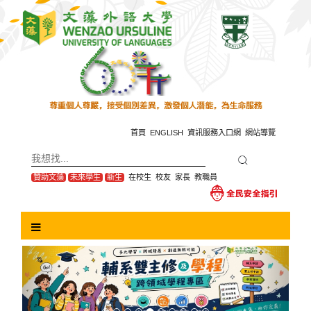
跳
到
主
要
內
容
區
塊
首頁
ENGLISH
資訊服務入口網
網站導覽
贊助文藻
未來學生
新生
在校生
校友
家長
教職員
Previous
Next