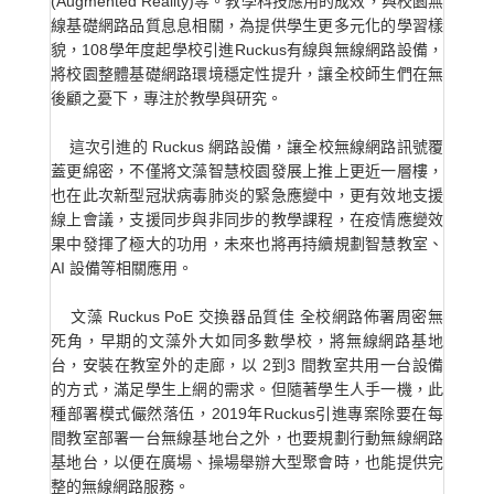
(Augmented Reality)等。教學科技應用的成效，與校園無
線基礎網路品質息息相關，為提供學生更多元化的學習樣
貌，108學年度起學校引進Ruckus有線與無線網路設備，
將校園整體基礎網路環境穩定性提升，讓全校師生們在無
後顧之憂下，專注於教學與研究。
這次引進的 Ruckus 網路設備，讓全校無線網路訊號覆
蓋更綿密，不僅將文藻智慧校園發展上推上更近一層樓，
也在此次新型冠狀病毒肺炎的緊急應變中，更有效地支援
線上會議，支援同步與非同步的教學課程，在疫情應變效
果中發揮了極大的功用，未來也將再持續規劃智慧教室、
AI 設備等相關應用。
文藻 Ruckus PoE 交換器品質佳 全校網路佈署周密無
死角，早期的文藻外大如同多數學校，將無線網路基地
台，安裝在教室外的走廊，以 2到3 間教室共用一台設備
的方式，滿足學生上網的需求。但隨著學生人手一機，此
種部署模式儼然落伍，2019年Ruckus引進專案除要在每
間教室部署一台無線基地台之外，也要規劃行動無線網路
基地台，以便在廣場、操場舉辦大型聚會時，也能提供完
整的無線網路服務。