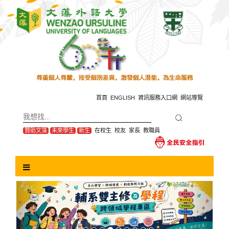
跳
到
主
要
內
容
區
塊
首頁
ENGLISH
資訊服務入口網
網站導覽
贊助文藻
未來學生
新生
在校生
校友
家長
教職員
Previous
Next