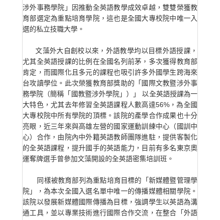
涉外事務學院」因推動全英語教學成效卓越，雙雙榮獲教
育部選定為重點培育學院，這也是全國大專校院中唯一入
選的私立技職大學。
文藻外大自創校以來，外語教學均以目標外語授課，
尤其全英語授課的比例在全國名列前茅，多次獲得教育部
肯定，而國際化且多元的課程也吸引許多外國學生跨海來
台攻讀學位。此次榮獲教育部獎助的「國際文教暨涉外事
務學院（簡稱「國教暨涉外學院」）」 以全英語授課為一
大特色，尤其去年修習全英語課程人數高達56%，為全國
大專校院中所有學院的頂標。該院的產學合作成果也十分
亮眼，近三年來與高雄左營的國家運動訓練中心（國訓中
心）合作，由院內中外籍英語教師團隊進駐，提供客製化
的全英語課程，提升國手的英語能力，目前有多名東京奧
運奪牌選手曾參加文藻開設的全英語密集培訓班。
同樣被教育部列為重點培育目標的「新媒體暨管理學
院」，為本次全國入選名單中唯一的傳播媒體相關學院。
該院以發展新媒體國際傳播為目標，強調學生以英語為溝
通工具，並以專業技術進行國際合作交流，在整合「外語