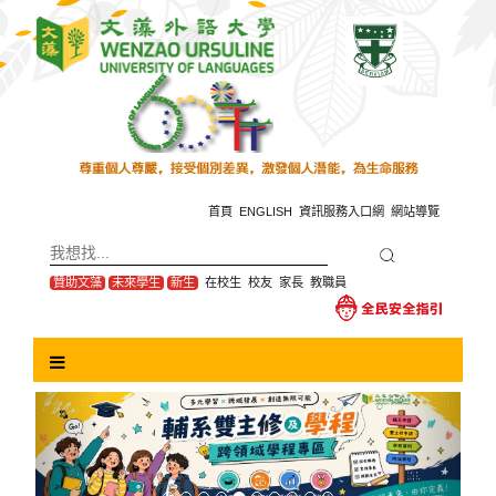
跳
到
主
要
內
容
區
塊
首頁
ENGLISH
資訊服務入口網
網站導覽
贊助文藻
未來學生
新生
在校生
校友
家長
教職員
Previous
Next