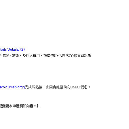
ails/Details/727
台胞證、旅遊、及個人費用，詳情依
UMAPUSCO
網頁資訊為
/usco2.umap.org/
)
完成報名後，由國合處協助向
UMAP
提名。
或變更本申請須知內容。】