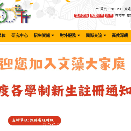
:::
首頁
ENGLISH
資訊
贊助文藻
未來學生
新生
在校生
校
單位
研究中心
招生資訊
對外服務
國際交流
高教深耕