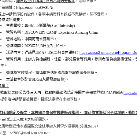
申請時間：
即日起至112年4月26日23時59分截止
，逾時不候。
申請網址：
https://reurl.cc/OV3bNr
申請程序如有缺件，各項申請資料有誤或不完整者，恕不受理。
營隊資訊摘要：
主辦學校：鄭州西亞斯學院
(Sias University)
營隊名稱：
DISCOVERY CAMP-Experience Amazing China
營隊地點：中國河南省鄭州市。
營隊時間：
2023
年
7
月
3
日至
7
月
10
日。
活動內容：詳請見
UMAP USCO
網頁內說明：
https://usco2.umap.org/ProgramDet
營隊費用：主辦方負擔課程、住宿、部分膳食等費用，參與者須負擔醫療保險、
主。
營隊為實體課程，請慎重評估出國風險並取得家長同意。
本活動主題配合
SDGs(
永續發展目標
)
。
事項：
錄取結果經公告後三天內，錄取同學須依規定時間內
註冊並登錄
UMAP
網站
(
https:/
提名及申請是否被接受，
最終決定權在主辦
學校
。
述各項規定及條文，本校國合處保有最終修改權利， 並可依實際狀況予以增刪、修訂
申請須知上未載明之相關問題，
上班時間逕洽本處國際交流組承辦人員李少涵專員(分機2613)，
il至：oc2003@mail.wzu.edu.tw。