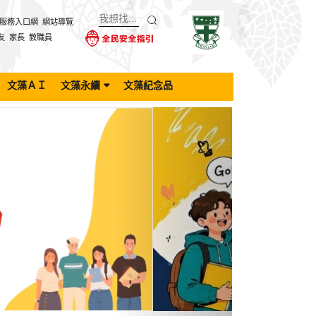
服務入口網
網站導覽
友
家長
教職員
文藻ＡＩ
文藻永續
文藻紀念品
Next