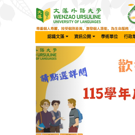
跳
到
主
要
內
容
認識文藻
資訊公開
學術單位
行政
區
Previous
塊