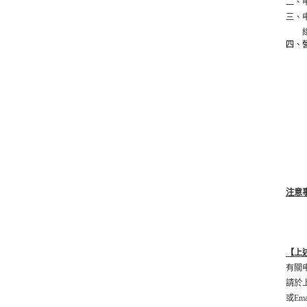
二、
三、
線上
四、
注意
【上
有關
請於
或Ema