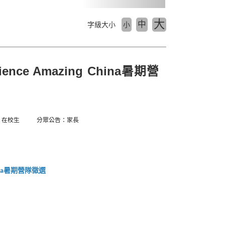
大
中
字級大小
小
nce Amazing China暑期營
：在校生
分眾公告：家長
暑期營隊徵選
a