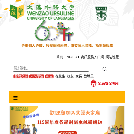
跳
到
主
要
內
容
區
塊
首頁
ENGLISH
資訊服務入口網
網站導覽
贊助文藻
未來學生
新生
在校生
校友
家長
教職員
Previous
Next