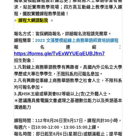
獨家雙模組課程設計讓您更了解商務人士華語學習者需
求，貼近實際教學現場；四方高互動線上教學法導入課
程，擺脫實體課程教學思維！
⭐️
課程大綱請點我
⭐️
報名方式：皆採網路報名，詳細報名流程請見簡章。
課程簡章：
2023 文藻雙模組線上商務華語師資培訓課程
報名連結：
https://forms.gle/TvExWYUEqEUBJfrn7
招生對象：
1.凡對線上商務華語教學有興趣者，具國內外公私立大學
學歷或大專在學學生，
不限科系均可報名參加
。
2.凡有興趣從事線上商務華語教學之社會人士，不限科系
均可報名參加。
3.具HSK五級或華測會B2等級以上(含)之外籍人士。
＊建議應具備電腦文書處理之基礎數位能力以及英語基本
溝通能力
課程時間：112年8月26日至9月17日，課程共計30小時，
每週六、日10:00-12:00、13:00-15:00上課。
報名時間：即日起至8月6日(星期日)或額滿截止；提早報