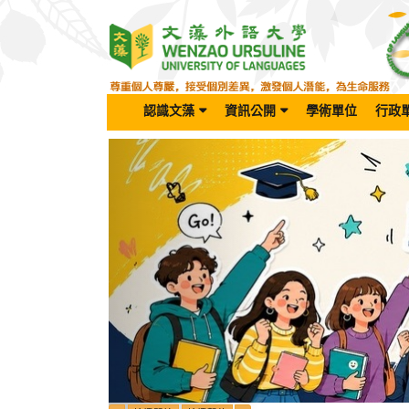
跳
到
主
要
內
容
認識文藻
資訊公開
學術單位
行政
區
Previous
塊