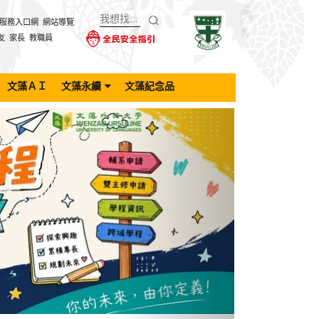
服務入口網
網站導覽
友
家長
教職員
文藻ＡＩ
文藻永續
文藻紀念品
Next