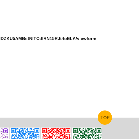
INDZKU5AMBstNITCdIRN15RJt4oELA/viewform
TOP