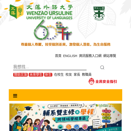
跳
到
主
要
內
容
區
塊
首頁
ENGLISH
資訊服務入口網
網站導覽
贊助文藻
未來學生
新生
在校生
校友
家長
教職員
Previous
Next