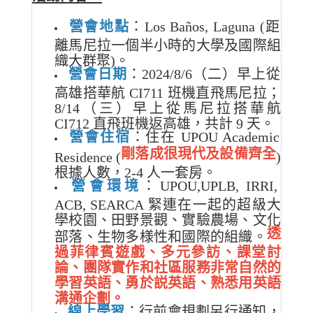
營會地點
：Los Baños, Laguna (距
離馬尼拉一個半小時的大學及國際組
織大群聚)。
營會日期
：2024/8/6（二）早上從
高雄搭華航 CI711 班機直飛馬尼拉；
8/14（三）早上從馬尼拉搭華航
CI712 直飛班機返高雄，共計 9 天。
營會住宿
：住在 UPOU Academic
剛落成很現代及設備齊全
Residence (
)
根據人數，2-4 人一套房。
營會環境
：UPOU,UPLB, IRRI,
ACB, SEARCA 緊連在一起的超級大
學校園、田野景觀、實驗農場、文化
透
部落、生物多様性和國際的組織。
過菲律賓遊戲、多元參訪、課堂討
論、團隊實作和社區服務非常自然的
學習英語、勇於説英語、熟悉用英語
溝通企劃。
線上學習
：行前會規劃另行通知，