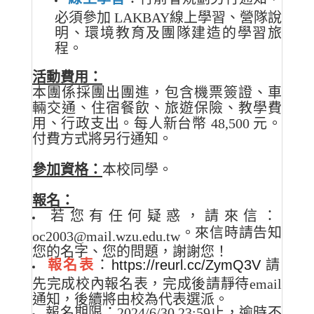
必須參加 LAKBAY線上學習、營隊說
明、環境教育及團隊建造的學習旅
程。
活動費用：
本團係採團出團進，包含機票簽證、車
輛交通、住宿餐飲、旅遊保險、教學費
用、行政支出。每人新台幣 48,500 元。
付費方式將另行通知。
參加資格：
本校同學。
報名：
若您有任何疑惑，請來信：
。
來信時請告知
oc2003@mail.wzu.edu.tw
您的名字、您的問題，謝謝您！
報名表
：
https://reurl.cc/ZymQ3V
請
先完成校內報名表，完成後請靜待email
通知，後續將由校為代表選派。
報名期限：2024/6/30 23:59止，逾時不