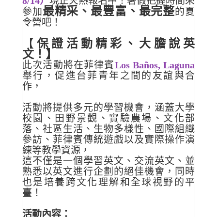
8/14）
現正火熱報名中！暑假把握時間來
最精采、最豐富、最完整
參加
的夏
令營吧！
【
保證活動精彩、大膽說英
文！】
此次活動將在菲律賓
Los Baños, Laguna
舉行，
促進台菲青年之間的友誼與合
作，
活動將提供多元的學習機會，涵蓋大學
校園、田野景觀、實驗農場、文化部
落、社區生活、生物多樣性、國際組織
參訪、菲律賓傳統遊戲以及實際操作演
練等教學資源，
這不僅是一個學習英文、交流英文、並
熟悉以英文進行企劃的絕佳機會，同時
也是培養跨文化理解和全球視野的平
臺！
活動內容：