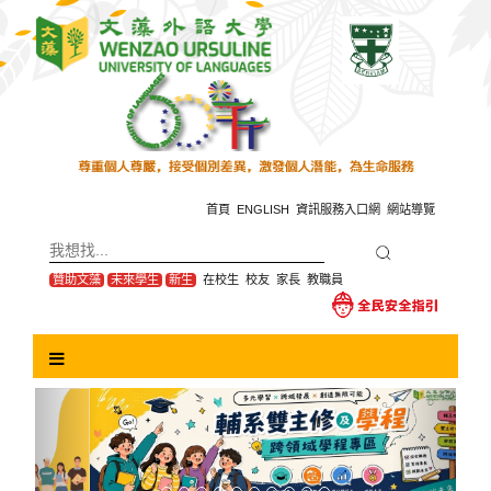
跳
到
主
要
內
容
區
塊
首頁
ENGLISH
資訊服務入口網
網站導覽
贊助文藻
未來學生
新生
在校生
校友
家長
教職員
Previous
Next