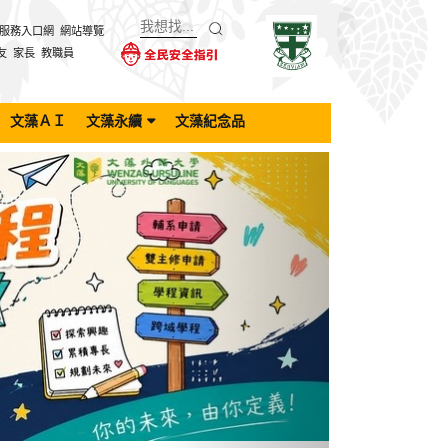
服務入口網
網站導覽
友
家長
教職員
文藻ＡＩ
文藻永續
文藻紀念品
Next