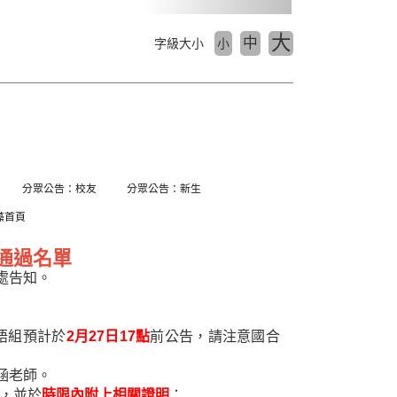
大
中
字級大小
小
分眾公告：校友
分眾公告：新生
藻首頁
查通過名單
處告知。
語組預計於
2
月
27
日
17
點
前公告，請注意國合
涵老師。
，並於
時限內附上相關證明
：