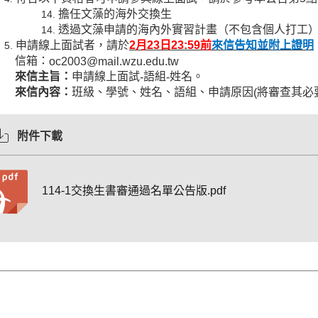
擔任文藻的海外交換生
透過文藻申請的海內外實習計畫（不包含個人打工
申請線上面試者，請於
2
月
23
日
23:59
前
來信告知並附上證明
信箱：
oc2003@mail.wzu.edu.tw
來信主旨：
申請線上面試
語組
姓名。
-
-
來信內容：
班級、學號、姓名、語組、申請原因
將審查其必
(
附件下載
114-1交換生書審通過名單公告版.pdf