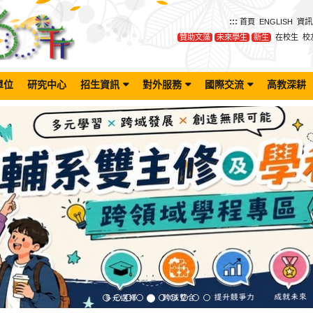
:::
首頁
ENGLISH
資訊
贊助文藻
未來學生
新生
在校生
校
單位
研究中心
招生資訊
對外服務
國際交流
高教深耕