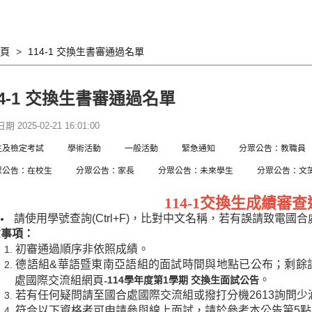
頁
114-1 交換生書審通過名單
14-1 交換生書審通過名單
 2025-02-21 16:01:00
生及檢定考試
學術活動
一般活動
緊急通知
分眾公告：教職員
眾公告：在校生
分眾公告：家長
分眾公告：未來學生
分眾公告：文
114-1交換生成績審
請使用學號查詢
(Ctrl+F)
，比對中文名稱，若有誤請致電國合
意事項：
初審通過順序非依照成績。
德語組
&
華語暨東南亞語組的面試時間與地點已公布；剩餘
。
處國際交流組網頁-
114
學年度第
1
學期
交換生面試公告
若有任何疑問請至國合處國際交流組或撥打分機
2613
詢問少
符合以下資格者可申請參與線上面試，請於參考本公告第
5
點