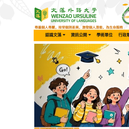
跳
到
主
要
內
容
認識文藻
資訊公開
學術單位
行政
區
Previous
塊