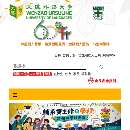
跳
到
主
要
內
容
區
塊
首頁
ENGLISH
資訊服務入口網
網站導覽
贊助文藻
未來學生
新生
在校生
校友
家長
教職員
Previous
Next