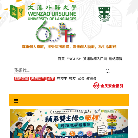
跳
到
主
要
內
容
區
塊
首頁
ENGLISH
資訊服務入口網
網站導覽
贊助文藻
未來學生
新生
在校生
校友
家長
教職員
Previous
Next