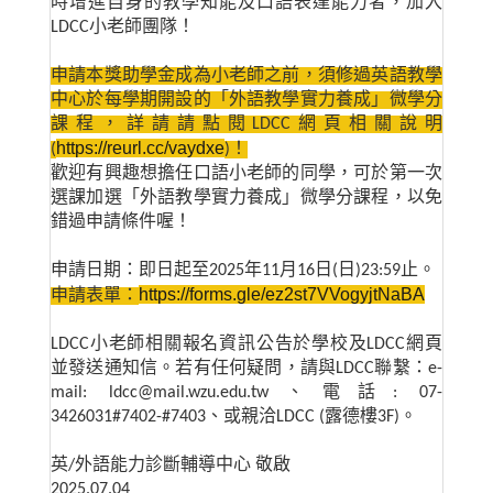
時增進自身的教學知能及口語表達能力者，加入
LDCC
小老師團隊！
申請本獎助學金成為小老師之前，須修過英語教學
中心於每學期開設的「外語教學實力養成」微學分
課程，詳請請點閱
LDCC
網頁相關說明
https://reurl.cc/vaydxe
(
)
！
歡迎有興趣想擔任口語小老師的同學，可於第一次
選課加選「外語教學實力養成」微學分課程，以免
錯過申請條件喔！
申請日期：即日起至
2025
年
11
月
16
日
(
日
)23:59
止。
https://forms.gle/ez2st7VVogyjtNaBA
申請表單：
LDCC
小老師相關報名資訊公告於學校及
LDCC
網頁
並發送通知信。若有任何疑問，請與
LDCC
聯繫：
e-
mail: ldcc@mail.wzu.edu.tw
、電話
: 07-
3426031#7402-#7403
、或親洽
LDCC (
露德樓
3F)
。
英
/
外語能力診斷輔導中心
敬啟
2025.07.04