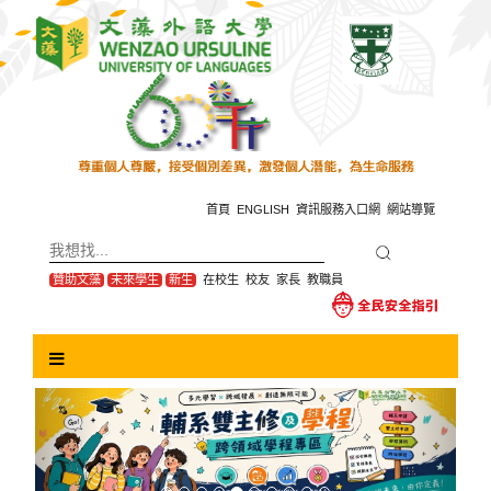
跳
到
主
要
內
容
區
塊
首頁
ENGLISH
資訊服務入口網
網站導覽
贊助文藻
未來學生
新生
在校生
校友
家長
教職員
Previous
Next