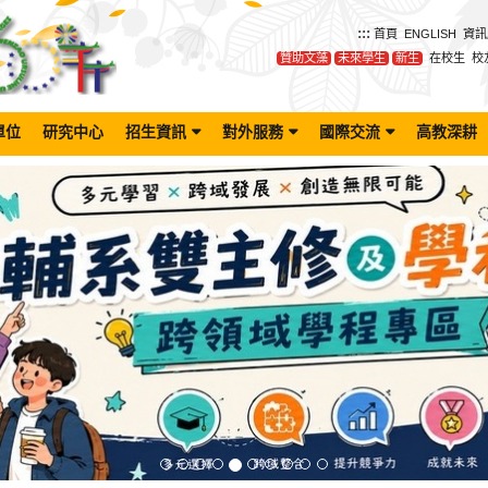
:::
首頁
ENGLISH
資訊
贊助文藻
未來學生
新生
在校生
校
單位
研究中心
招生資訊
對外服務
國際交流
高教深耕