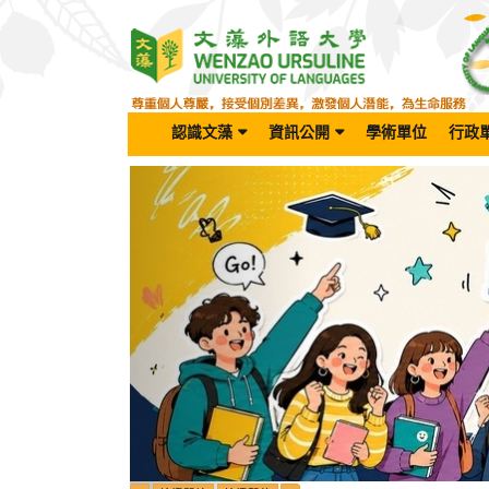
跳
到
主
要
內
容
認識文藻
資訊公開
學術單位
行政
區
Previous
塊