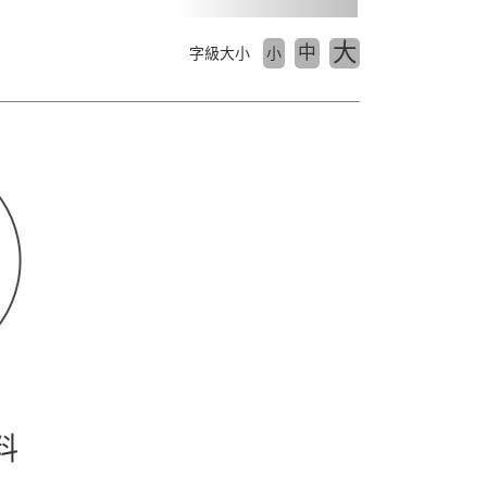
大
中
字級大小
小
料