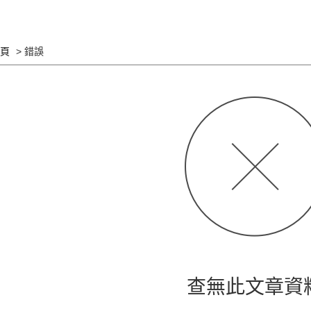
頁
錯誤
查無此文章資