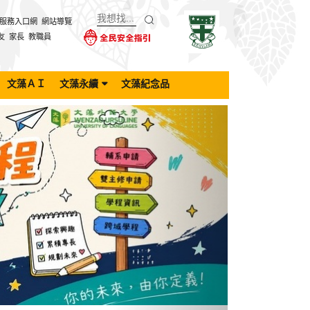
服務入口網
網站導覽
友
家長
教職員
文藻ＡＩ
文藻永續
文藻紀念品
Next