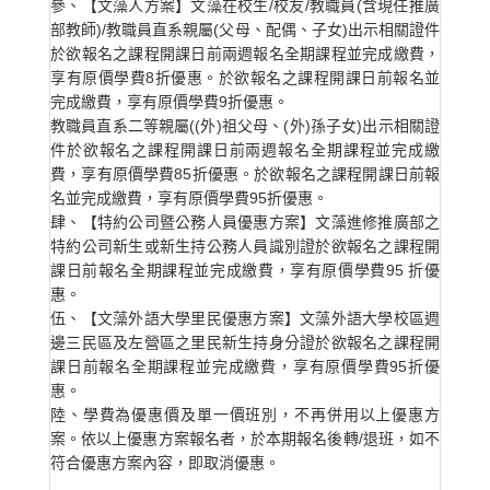
參、【文藻人方案】文藻在校生/校友/教職員(含現任推廣
部教師)/教職員直系親屬(父母、配偶、子女)出示相關證件
於欲報名之課程開課日前兩週報名全期課程並完成繳費，
享有原價學費8折優惠。於欲報名之課程開課日前報名並
完成繳費，享有原價學費9折優惠。
教職員直系二等親屬((外)祖父母、(外)孫子女)出示相關證
件於欲報名之課程開課日前兩週報名全期課程並完成繳
費，享有原價學費85折優惠。於欲報名之課程開課日前報
名並完成繳費，享有原價學費95折優惠。
肆、【特約公司暨公務人員優惠方案】文藻進修推廣部之
特約公司新生或新生持公務人員識別證於欲報名之課程開
課日前報名全期課程並完成繳費，享有原價學費95 折優
惠。
伍、【文藻外語大學里民優惠方案】文藻外語大學校區週
邊三民區及左營區之里民新生持身分證於欲報名之課程開
課日前報名全期課程並完成繳費，享有原價學費95折優
惠。
陸、學費為優惠價及單一價班別，不再併用以上優惠方
案。依以上優惠方案報名者，於本期報名後轉/退班，如不
符合優惠方案內容，即取消優惠。