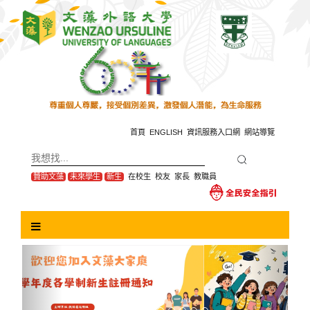
跳
到
主
要
內
容
區
塊
首頁
ENGLISH
資訊服務入口網
網站導覽
贊助文藻
未來學生
新生
在校生
校友
家長
教職員
Previous
Next