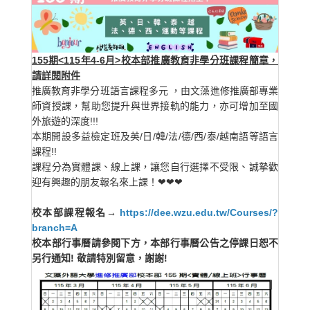
155期<115年4-6月>校本部推廣教育非學分班課程簡章，
請詳閱附件
推廣教育非學分班語言課程多元 ，由文藻進修推廣部專業
師資授課，幫助您提升與世界接軌的能力，亦可增加至國
外旅遊的深度!!!
本期開設多益檢定班及英/日/韓/法/德/西/泰/越南語等語言
課程!!
課程分為實體課、線上課，讓您自行選擇不受限、誠摯歡
迎有興趣的朋友報名來上課！❤❤❤
校本部課程報名→
https://dee.wzu.edu.tw/Courses/?
branch=A
校本部行事曆請參閱下方，本部行事曆公告之停課日恕不
另行通知! 敬請特別留意，謝謝!