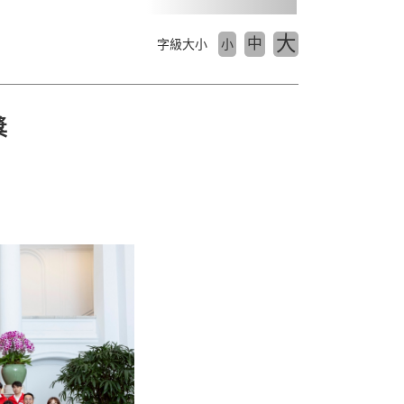
大
中
字級大小
小
獎