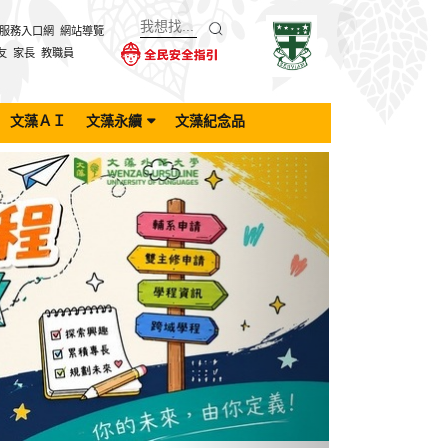
服務入口網
網站導覽
友
家長
教職員
文藻ＡＩ
文藻永續
文藻紀念品
Next