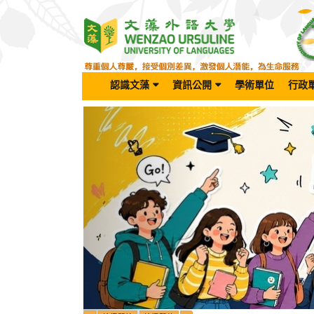
跳
到
主
要
內
容
認識文藻
資訊公開
學術單位
行政
區
Previous
塊