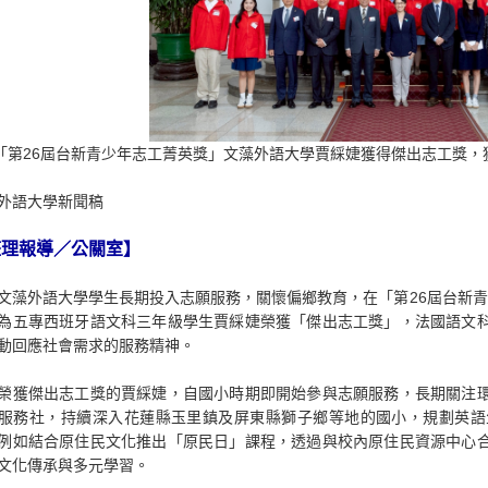
「第26屆台新青少年志工菁英獎」文藻外語大學賈綵婕獲得傑出志工獎
文藻外語大學
整理報導／公關室】
外語大學學生長期投入志願服務，關懷偏鄉教育，在「第26屆台新青
為五專西班牙語文科三年級學生賈綵婕榮獲「傑出志工獎」，法國語文
動回應社會需求的服務精神。
傑出志工獎的賈綵婕，自國小時期即開始參與志願服務，長期關注環
服務社，持續深入花蓮縣玉里鎮及屏東縣獅子鄉等地的國小，規劃英語
例如結合原住民文化推出「原民日」課程，透過與校內原住民資源中心
文化傳承與多元學習。