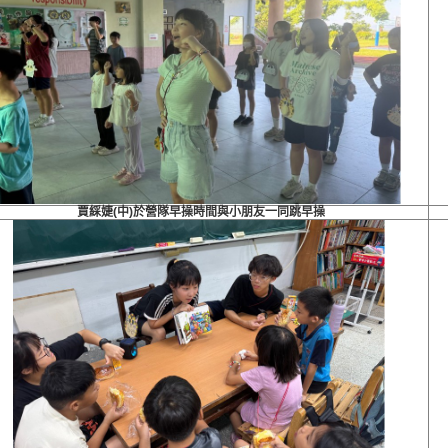
賈綵婕(中)於營隊早操時間與小朋友一同跳早操