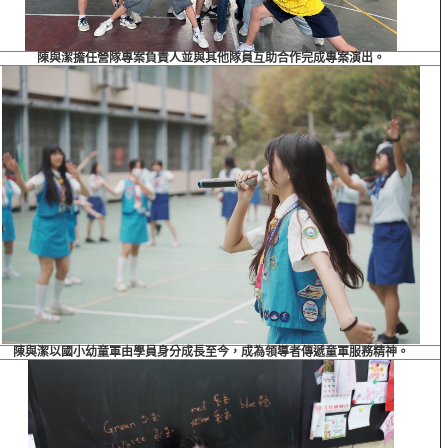
陳與潔擔任營隊專案負責人並與其他隊員互助合作完成專案演出。
陳與潔以國小幼童軍由學員身分成長至今，成為領導者傳遞童軍服務精神。