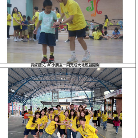
賈綵婕(右)和小朋友一同完成大地遊戲闖關