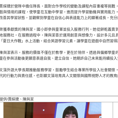
婕於營隊中擔任隊長，面對合作學校的變動及課程內容重複等挑戰，
戲與情境的課程，使學童在互動中學習，進而提升學習動機與實用能力
改善其學習狀態，並觀察到學童在自信心與表達能力上的顯著成長，充分
奉獻獎的陳與潔，國小即參與童軍並投入服務行列，她從餅乾義賣到
地服務社，在服務過程中，陳與潔善於運用創意與想像力，設計多元且
「夏日大作戰」水上活動，結合英語學習元素，讓學童在遊戲中自然習得
潔表示，服務的價值不僅在於教學，更在於陪伴。透過與偏鄉學童的
童在參與活動後更願意表達自我、建立自信，她期許自己未來能持續投入
外語大學長期推動服務學習，鼓勵學生結合專業所學投入社會關懷。
代的行動力與責任感，也彰顯文藻培育具人文關懷與國際視野人才的教育
提供/賈綵婕、陳與潔