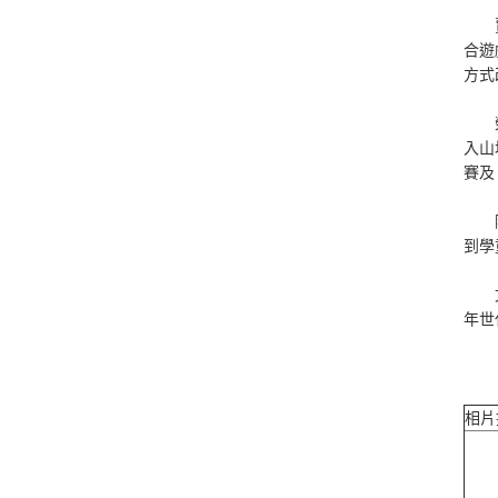
賈綵
合遊
方式
榮獲
入山
賽及
陳與
到學
文藻
年世
相片