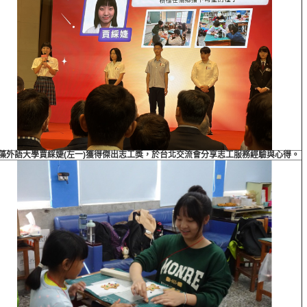
藻外語大學賈綵婕(左一)獲得傑出志工獎，於台北交流會分享志工服務經驗與心得。