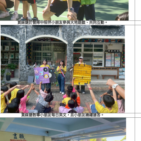
賈綵婕於營隊中陪伴小朋友參與大地遊戲、共同互動。
賈綵婕教導小朋友每日英文，且小朋友踴躍搶答。