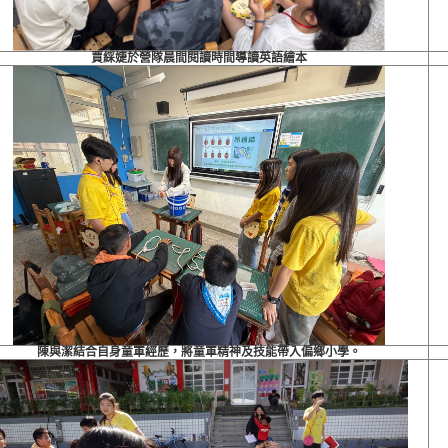
賈綵婕於營隊晨間閱讀時間導讀英語繪本
陳與潔結合自身童軍經歷，將童軍精神及技能帶入偏鄉小學。