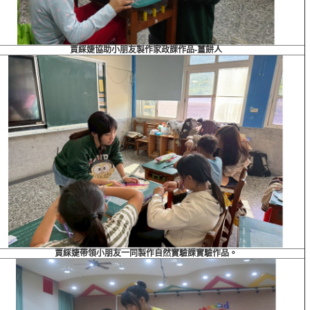
賈綵婕協助小朋友製作家政課作品-薑餅人
賈綵婕帶領小朋友一同製作自然實驗課實驗作品。