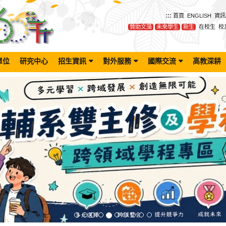
:::
首頁
ENGLISH
資訊
贊助文藻
未來學生
新生
在校生
校
單位
研究中心
招生資訊
對外服務
國際交流
高教深耕