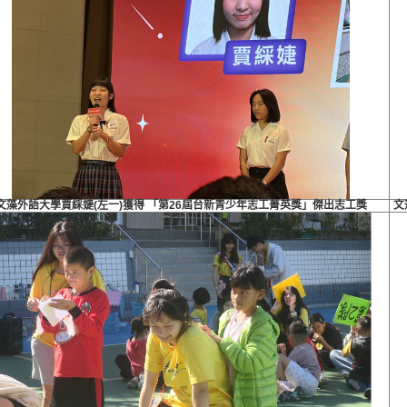
文藻外語大學賈綵婕(左一)獲得 「第26屆台新青少年志工菁英獎」傑出志工獎
文