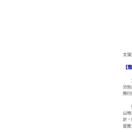
【
文藻
分別
際行
榮獲
山地
計，
促進