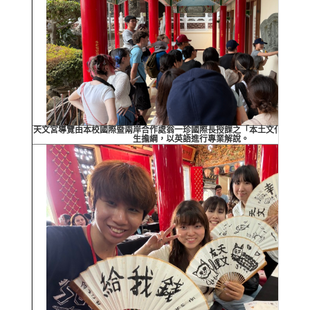
天文宮導覽由本校國際暨兩岸合作處翁一珍國際長授課之「本土文化外語導
生擔綱，以英語進行專業解說。