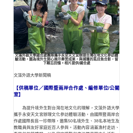
文藻外語大學國合處團隊攜手永安天文宮辦理台灣在地文化參訪體
驗活動，圖為境外生開心展示牽罟成果，與捕獲的虱目魚合影，留
下難忘回憶。相片提供/國合處
文藻外語大
【供稿單位／國際暨兩岸合作處、編修單位/公關
室】
為提升境外生對台灣在地文化的理解，文藻外語大學
攜手永安天文宮辦理文化參訪體驗活動，由國際暨兩岸合
作處國際長翁一珍帶隊，邀集50名境外生、38名本地生及
教職員與友好家庭近百人參與。活動內容涵蓋漁村走訪、