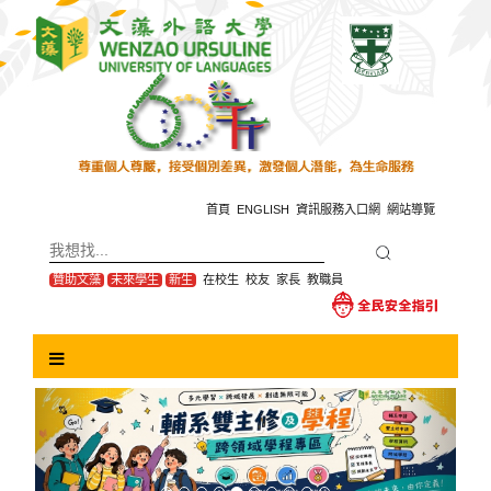
跳
到
主
要
內
容
區
塊
首頁
ENGLISH
資訊服務入口網
網站導覽
贊助文藻
未來學生
新生
在校生
校友
家長
教職員
Previous
Next