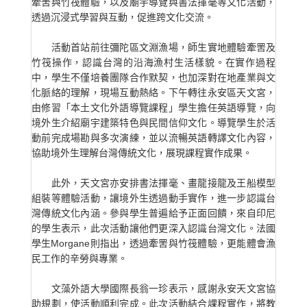
牽罟與竹筏體驗，以及廟宇導覽與書法揮毫等文化活動，
透過沉浸式學習與互動，促進跨文化交流。
活動首站前往彌陀區文淵漁場，師生實地體驗牽罟及
竹筏操作，認識台灣的沿海漁村生活樣貌。在實作過程
中，學生不僅培養團隊合作默契，也加深對在地產業與文
化脈絡的理解，現場互動熱絡。下午轉往永安區天文宮，
由修習「本土文化外語導覽課程」學生擔任英語導覽，向
境外生介紹廟宇建築特色與民間信仰文化。導覽學生於活
動前完成場勘與多次演練，並以流暢英語轉譯文化內容，
協助境外生理解台灣傳統文化，展現課程實作成果。
此外，天文宮亦安排書法揮毫、畫龍接龍及王船模型
組裝等體驗活動，讓境外生透過動手實作，進一步認識台
灣傳統文化內涵。參與學生普遍給予正面回饋，來自印尼
的學生表示，此次活動讓他們更深入認識台灣文化。法國
學生Morgane則指出，透過牽罟與竹筏體驗，更能體會漁
民工作的辛勞與專業。
文藻外語大學國際長翁一珍表示，感謝永安天文宮協
助規劃，使活動順利完成。此次活動結合課程實作，將教