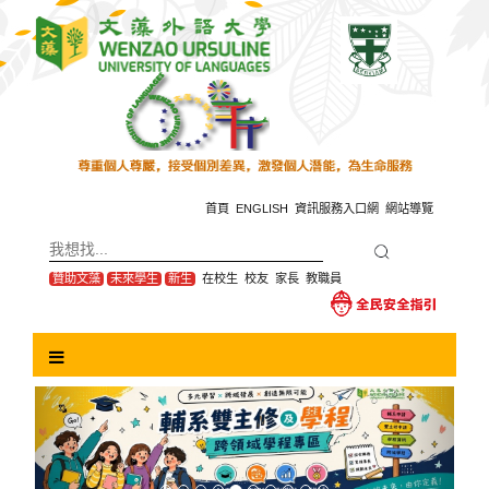
跳
到
主
要
內
容
區
塊
首頁
ENGLISH
資訊服務入口網
網站導覽
贊助文藻
未來學生
新生
在校生
校友
家長
教職員
Previous
Next