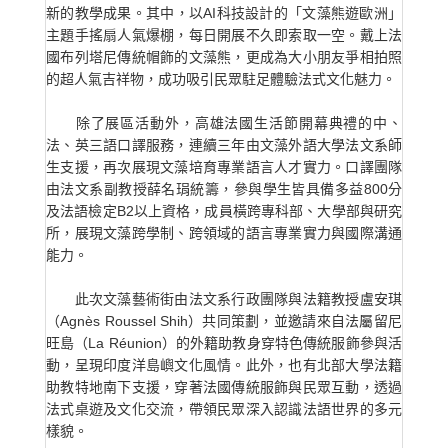
新的教學成果。其中，以AI科技設計的「文藻熊遊歐洲」
主題手搖扇人氣爆棚，每日開展不久即索取一空。戴上法
國布列塔尼傳統帽飾的文藻熊，更成為大小朋友爭相拍照
的超人氣吉祥物，成功吸引民眾駐足體驗法式文化魅力。
除了展區活動外，高雄法國生活節開幕典禮的中、
法、英三語口譯服務，連續三年由文藻外語大學法文系師
生支援，再次展現文藻培育專業語言人才實力。口譯團隊
由法文系副教授薛名琄統籌，參與學生皆具備多益800分
及法語檢定B2以上資格，成員橫跨專科部、大學部與研究
所，展現文藻跨學制、跨領域的語言專業實力與國際溝通
能力。
此次文藻藝術街由法文系行政團隊與法籍教授盧安琪
（Agnès Roussel Shih）共同策劃，並邀請來自法屬留尼
旺島（La Réunion）的外籍助教身穿特色傳統服飾參與活
動，呈現印度洋島嶼文化風情。此外，也有北部大學法籍
助教特地南下支援，穿著法國傳統服飾與民眾互動，透過
法式桌遊及文化交流，帶領民眾深入認識法語世界的多元
樣貌。