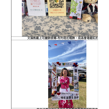
文藻熊戴上可麗餅原鄉-布列塔尼帽飾，成為會場最紅的明星。