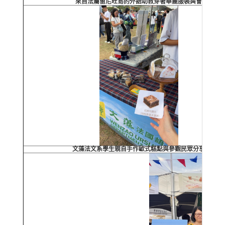
來自法屬留尼旺島的外語助教穿著華麗服裝與會
文藻法文系學生親自手作歐式糕點與參觀民眾分享