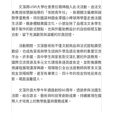
文藻將USR大學社會責任精神融入此次活動，由法文
系教授徐慧韻指導的「崇她青年社」，長期關注偏鄉與弱
勢學童教育，特別邀請林園金潭國小棒球隊學童走進法國
生活節，親身體驗異國文化。小朋友除了品嚐法文系學生
親手製作的歐式糕點，也與外籍助教設計的自拍相框互動
合影，留下充滿歡笑與溫暖的珍貴回憶。
活動期間，文藻藝術街不僅文創商品與法式甜點廣受
歡迎，也成為家長與學生諮詢升學及語言進修的重要交流
平台。許多國、高中學生與家長對文藻扎實的外語教育、
國際交流資源及多元文化環境表達高度肯定，並對推廣教
育課程展現濃厚興趣。現場吸引全台法語教師與眾多文藻
校友到場相聚，甚至有畢業三、四十年的校友特地前來合
影，場面溫馨感人。
文藻外語大學今年適逢創校60周年，透過參與法國生
活節，結合語言、藝術與科技等創新成果，持續展現在國
際人才培育上的教學能量與實務成果。