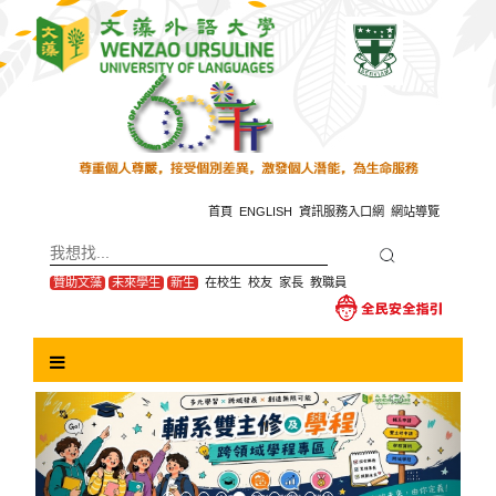
跳
到
主
要
內
容
區
塊
首頁
ENGLISH
資訊服務入口網
網站導覽
贊助文藻
未來學生
新生
在校生
校友
家長
教職員
Previous
Next