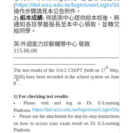
(
https://del.wzu.edu.tw/login/userLogin/Student
操作步驟請見本公告附件。
2)
紙本成績:
待語測中心提供給本校後，將
通知各班學藝股長至本中心領取，並轉交
給同學。
英/外語能力診斷輔導中心 敬啟
115.06.08
-----------------------------------------------------------
----------------------------------------------
th
The test results of the 114-2 CSEPT (held on 17
May,
2026) have been recorded in the school system on June
th
8
.
1) For checking test results:
Please visit and log in Dr. E-Learning
https://del.wzu.edu.tw/login/userLogin/Student
Platform:
.
Please see the attachment for step-by-step instructions
on how to access your exam result on Dr. E-Learning
Platform.