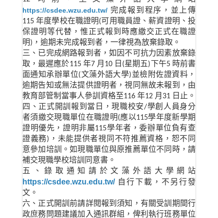
https://csdee.wzu.edu.tw/
完成報到程序，並上傳
115
年度學校在職證明
(
可用職員證、薪資證明、投
保證明等代替，惟正式報到時應繳交正式在職證
明
)
，逾期未完成報到者，一律視為放棄錄取。
三、已完成網路報到者，如因不可抗力因素放棄錄
取，最遲應於
115
年
7
月
10
日
(
星期五
)
下午
5
時前書
面通知承辦單位(文藻外語大學)並檢附佐證資料，
逾期告知或無法提供證明者，視同無故未報到，由
教育部管制當事人參訓資格至
116
年
12
月
31
日止。
四、正式開訓報到當日，現職校安
/
學創人員身分
者須繳交現職單位在職證明
(
應以
115
學年度新學期
證明優先，證明非屬
115
學年者，委辦單位負有查
證義務
)
，未能提供者視同不符推薦資格，恕不同
意參加培訓。如現職單位與原推薦單位不同時，請
補交現職學校培訓同意書。
五、錄取通知請於文藻外語大學網站
https://csdee.wzu.edu.tw/
自行下載，不另行發
文。
六、正式開訓前請詳閱報到須知，有關受訓期間行
政庶務問題建議加入通訊群組，俾利執行班務單位