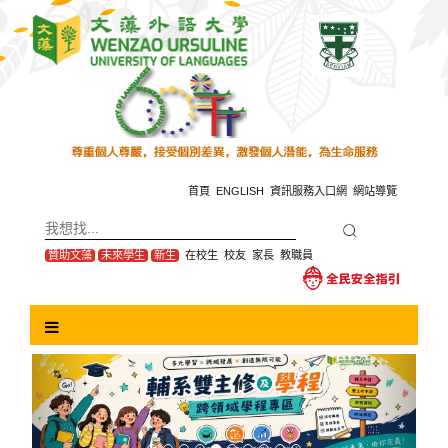
跳
到
主
要
內
容
區
塊
首頁
ENGLISH
資訊服務入口網
網站導覽
贊助文藻
未來學生
新生
在校生
校友
家長
教職員
Previous
Next