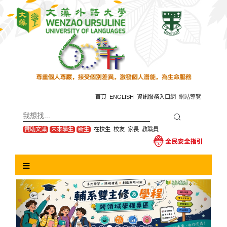
跳
到
主
要
內
容
區
塊
首頁
ENGLISH
資訊服務入口網
網站導覽
贊助文藻
未來學生
新生
在校生
校友
家長
教職員
Previous
Next