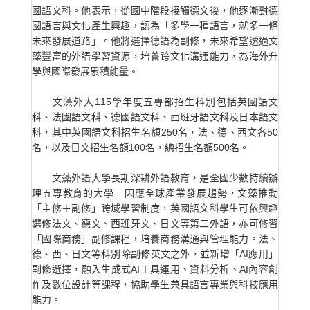
國語文科。他表示，從國中階段接觸德文後，他逐漸對德
國語言與文化產生興趣，認為「多學一種語言，就多一條
未來發展道路」。他將選擇德語為副修，未來希望透過文
藻豐富的外語學習資源，培養跨文化溝通能力，為海外升
學與國際發展累積能量。
文藻外大115學年度五專部招生科別包括英國語文
科、法國語文科、德國語文科、西班牙語文科及日本語文
科，其中英國語文科招生名額250名，法、德、西文各50
名，以及日文招生名額100名，總招生名額500名。
文藻外語大學長期深耕外語教育，是全國少數持續辦
理五專教育的大學。因應全球產業發展趨勢，文藻推動
「主修＋副修」跨域學習制度，英國語文科學生可依興趣
選修法文、德文、西班牙文、日文等第二外語，亦可修習
「國際商務」副修課程，培養商務溝通與管理能力。法、
德、西、日文等科別除副修英文之外，並新增「AI應用」
副修選擇，融入生成式AI工具運用、資料分析、AI內容創
作及數位設計等課程，協助學生兼具語言專業與科技應用
能力。