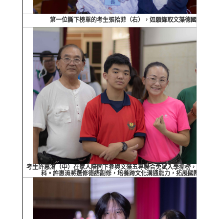
第一位撕下榜單的考生張拾菲（右），如願錄取文藻德國語文科
考生許惠淯（中）在家人陪同下參與文藻五專聯合免試入學撕榜，順利錄
科。許惠淯將選修德語副修，培養跨文化溝通能力，拓展國際發展視