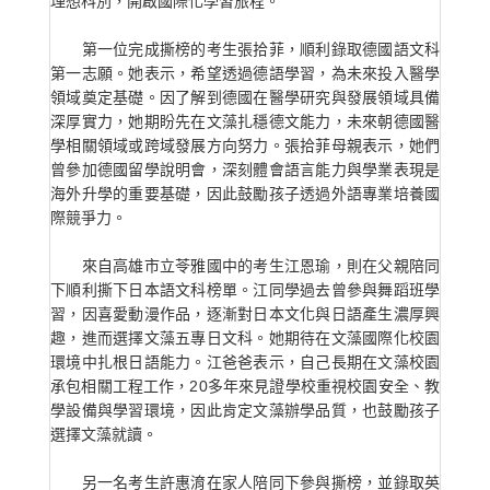
理想科別，開啟國際化學習旅程。
第一位完成撕榜的考生張拾菲，順利錄取德國語文科
第一志願。她表示，希望透過德語學習，為未來投入醫學
領域奠定基礎。因了解到德國在醫學研究與發展領域具備
深厚實力，她期盼先在文藻扎穩德文能力，未來朝德國醫
學相關領域或跨域發展方向努力。張拾菲母親表示，她們
曾參加德國留學說明會，深刻體會語言能力與學業表現是
海外升學的重要基礎，因此鼓勵孩子透過外語專業培養國
際競爭力。
來自高雄市立苓雅國中的考生江恩瑜，則在父親陪同
下順利撕下日本語文科榜單。江同學過去曾參與舞蹈班學
習，因喜愛動漫作品，逐漸對日本文化與日語產生濃厚興
趣，進而選擇文藻五專日文科。她期待在文藻國際化校園
環境中扎根日語能力。江爸爸表示，自己長期在文藻校園
承包相關工程工作，20多年來見證學校重視校園安全、教
學設備與學習環境，因此肯定文藻辦學品質，也鼓勵孩子
選擇文藻就讀。
另一名考生許惠淯在家人陪同下參與撕榜，並錄取英