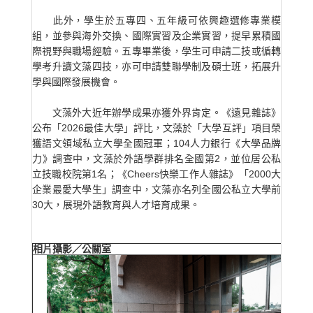
此外，學生於五專四、五年級可依興趣選修專業模
組，並參與海外交換、國際實習及企業實習，提早累積國
際視野與職場經驗。五專畢業後，學生可申請二技或循轉
學考升讀文藻四技，亦可申請雙聯學制及碩士班，拓展升
學與國際發展機會。
文藻外大近年辦學成果亦獲外界肯定。《遠見雜誌》
公布「2026最佳大學」評比，文藻於「大學互評」項目榮
獲語文領域私立大學全國冠軍；104人力銀行《大學品牌
力》調查中，文藻於外語學群排名全國第2，並位居公私
立技職校院第1名；《Cheers快樂工作人雜誌》「2000大
企業最愛大學生」調查中，文藻亦名列全國公私立大學前
30大，展現外語教育與人才培育成果。
相片攝影／公關室