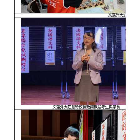
文藻外大115學
文藻外大莊慧玲校長致詞歡迎考生與家長