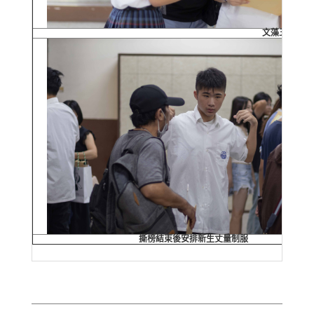
文藻五專在校
撕榜結束後安排新生丈量制服