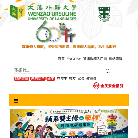
跳
到
主
要
內
容
區
塊
首頁
ENGLISH
資訊服務入口網
網站導覽
贊助文藻
未來學生
新生
在校生
校友
家長
教職員
Previous
Next