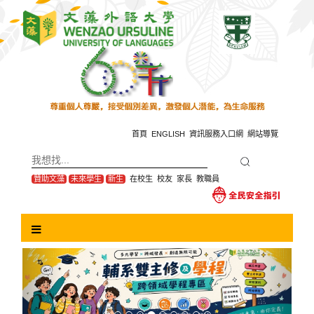
跳
到
主
要
內
容
區
塊
首頁
ENGLISH
資訊服務入口網
網站導覽
贊助文藻
未來學生
新生
在校生
校友
家長
教職員
Previous
Next