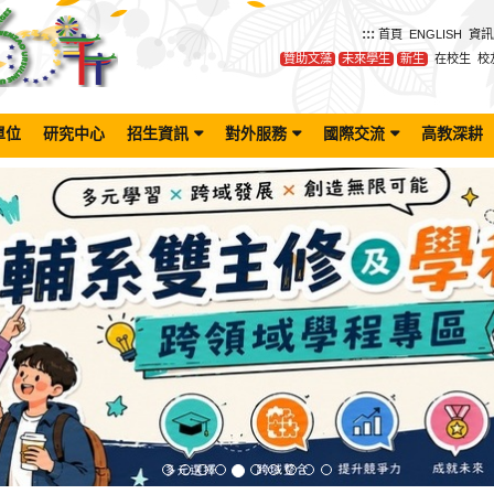
:::
首頁
ENGLISH
資訊
贊助文藻
未來學生
新生
在校生
校
單位
研究中心
招生資訊
對外服務
國際交流
高教深耕