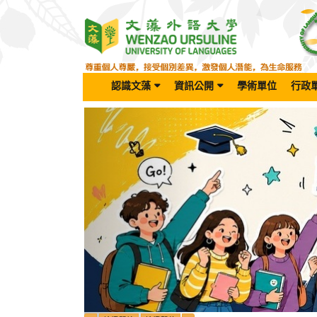
跳
到
主
要
內
容
認識文藻
資訊公開
學術單位
行政
區
Previous
塊