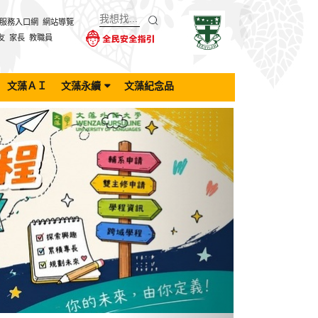
服務入口網
網站導覽
友
家長
教職員
文藻ＡＩ
文藻永續
文藻紀念品
Next