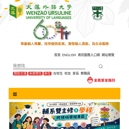
跳
到
主
要
內
容
區
塊
首頁
ENGLISH
資訊服務入口網
網站導覽
贊助文藻
未來學生
新生
在校生
校友
家長
教職員
Previous
Next