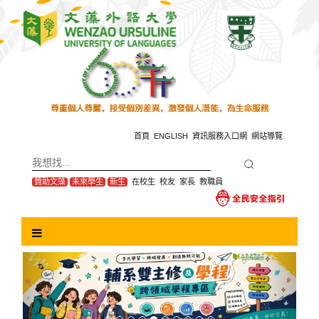
跳
到
主
要
內
容
區
塊
首頁
ENGLISH
資訊服務入口網
網站導覽
贊助文藻
未來學生
新生
在校生
校友
家長
教職員
Previous
Next