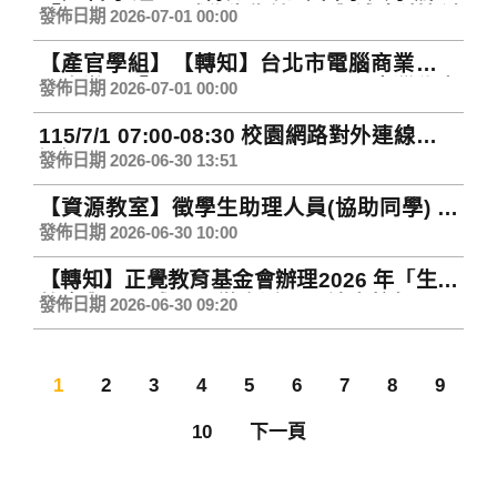
「2026 gSIC全球學生復健工程與輔助科技創
發佈日期 2026-07-01 00:00
新競賽-臺灣選拔賽」，敬請本校學生踴躍組
【產官學組】【轉知】台北市電腦商業同業
隊報名參加，請查照。
公會辦理「APICTA Awards 2026 臺灣代表
發佈日期 2026-07-01 00:00
隊選拔－學生組」競賽，敬請本校師生踴躍
115/7/1 07:00-08:30 校園網路對外連線中斷
組隊報名參加，請查照。
通知(Network Maintenance Notice)
發佈日期 2026-06-30 13:51
【資源教室】徵學生助理人員(協助同學) 自
115.07.01(三)至115.07.31(五)止
發佈日期 2026-06-30 10:00
【轉知】正覺教育基金會辦理2026 年「生命
教育與心靈成長」徵文活動，請本校師長、
發佈日期 2026-06-30 09:20
同學踴躍報名參加。
1
2
3
4
5
6
7
8
9
10
下一頁