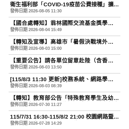
衛生福利部「COVID-19疫苗公費接種」擴大
對象措施延長至9月28日，歡迎符合條件民眾
發佈日期 2026-08-05 11:30
踴躍接種
【國合處轉知】翁林國際交流基金獎學金資
訊
發佈日期 2026-08-04 15:49
【轉知及宣導】高雄市「暑假決戰境外」登
革熱獎勵專案
發佈日期 2026-08-03 15:00
【重要公告】請各單位留意赴陸（含香港、
澳門）教育交流活動登錄規定
發佈日期 2026-08-03 13:50
[115/8/3 11:30 更新]校務系統、網路學園、
公文系統...等已恢復正常服務
發佈日期 2026-08-03 08:39
【轉知】教育部公告「特殊教育學生及幼兒
鑑定辦法說明手冊」(修訂版)與學習障礙鑑定
發佈日期 2026-07-30 11:27
說明影片，供參考運用，詳如說明。
115/7/31 16:30-115/8/2 21:00 校園網路暨資
訊系統暫停服務公告(Network and
發佈日期 2026-07-28 14:29