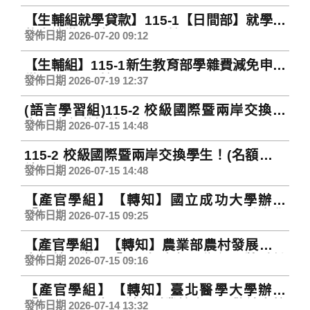
日止 逾期不受理申請
【生輔組就學貸款】115-1【日間部】就學貸
款申請從115年8月1日開始
發佈日期 2026-07-20 09:12
【生輔組】115-1新生教育部學雜費減免申請
從7月20日開始
發佈日期 2026-07-19 12:37
(語言學習組)115-2 校級國際暨兩岸交換學
生！(名額將持續更新)
發佈日期 2026-07-15 14:48
115-2 校級國際暨兩岸交換學生！(名額將持
續更新)
發佈日期 2026-07-15 14:48
【產官學組】【轉知】國立成功大學辦理
「Green Living Across Contexts：跨文化
發佈日期 2026-07-15 09:25
視角下的綠色生活：在地實踐與全球對話」
【產官學組】【轉知】農業部農村發展及水
國際論壇，敬請本校師生踴躍報名參加，請
土保持署辦理「116年青年回鄉行動獎勵計
查照。
發佈日期 2026-07-15 09:16
畫」徵件，敬請本校教職員生踴躍報名參
【產官學組】【轉知】臺北醫學大學辦理
加，請查照。
「2026全國生醫創新創業競賽」，敬請本校
發佈日期 2026-07-14 13:32