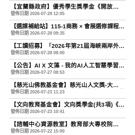
Information Systems Suspension Notice)
【宜蘭縣政府】優秀學生獎學金《開放一般
生申請》(115/9/20截止)
發佈日期 2026-07-28 12:05
【選課補給站】115-1商務 × 會展選修課程來
了！為你的職涯競爭力加分~
發佈日期 2026-07-28 09:35
【工讀招募】「2026年第21屆海峽兩岸外語
教學研討會」工作人員開始招募囉！
發佈日期 2026-07-28 08:00
【公告】AI X 文藻 - 我的AI人工智慧學習歷
程分享競賽 獲獎名單
發佈日期 2026-07-27 08:53
【慈光山佛教基金會】慈光山人文獎-大專學
生獎助學金《開放一般生申請》(115/9/30截
發佈日期 2026-07-23 11:23
止)
【文向教育基金會】文向獎學金(共3項)《限
設籍彰化縣永靖鄉》(115/8/20~115/9/30截
發佈日期 2026-07-23 10:41
止)
【諮輔中心資源教室】教育部大專校院特殊
教育學生獎補助金申請 每年8月1日至9月25
發佈日期 2026-07-22 15:00