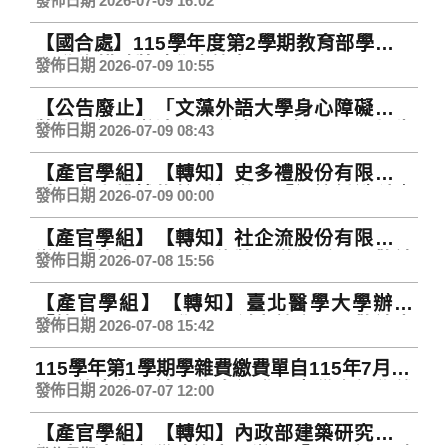
通知(Network Maintenance Notice)
發佈日期 2026-07-09 16:02
【國合處】115學年度第2學期教育部學海飛
颺/學海惜珠獎助學金簡章
發佈日期 2026-07-09 10:55
【公告廢止】「文藻外語大學身心障礙學生
獎學金設置辦法」，並自116年1月1日起生
發佈日期 2026-07-09 08:43
效。
【產官學組】【轉知】史多禮股份有限公司
受國家人權博物館委託辦理「記憶鑑識科｜
發佈日期 2026-07-09 00:00
2026政治檔案解讀研習工作坊」，敬請本校
【產官學組】【轉知】社企流股份有限公司
教職員及學生踴躍報名參加，請查照。
辦理「第十一屆聯電綠獎」徵件活動，敬請
發佈日期 2026-07-08 15:56
本校師生踴躍報名參加，請查照。
【產官學組】【轉知】臺北醫學大學辦理
「第十屆全國醫學工程創意競賽」，敬請本
發佈日期 2026-07-08 15:42
校師生踴躍組隊報名參加，請查照。
115學年第1學期學雜費繳費單自115年7月13
日開放查詢，請同學自行登入臺灣企銀學雜
發佈日期 2026-07-07 12:00
費代收網查詢及繳費(線上繳費教學)。
【產官學組】【轉知】內政部建築研究所委