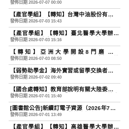
託財團法人台灣建築中心辦理「2026近零碳
發佈日期 2026-07-07 00:00
建築設計獎」競賽活動，敬請本校師生踴躍
【產官學組】【轉知】台灣中油股份有限公
組隊參賽，請查照。
司辦理「台灣中油股份有限公司生態保育公
發佈日期 2026-07-03 15:43
益信託基金】116年度補助計畫徵件活動，敬
【產官學組】【轉知】臺北醫學大學辦理
請本校師生踴躍提案申請，請查照。
「第七屆全球生物醫學工程年會（The 7th
發佈日期 2026-07-03 15:16
Global Conference on Biomedical
【轉知】亞洲大學開設8門磨課師
Engineering, GCBME 2026）」，敬請本校
（MOOCs）線上課程，請至ewant育網開放
師生踴躍投稿及報名參加，請查照。
發佈日期 2026-07-03 08:50
教育平臺免費註冊報名
【弱勢助學金】海外實習或留學交換者注意
事項
發佈日期 2026-07-02 09:40
【國合處轉知】教育部說明有關大陸委員會
檢送政府對中共辦理「海峽論壇」之政策立
發佈日期 2026-07-01 15:40
場。
[圖書館公告]新續訂電子資源（2026年7月1
日~2027年6月30日），歡迎多加利用。
發佈日期 2026-07-01 13:49
【產官學組】【轉知】高雄醫學大學辦理