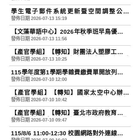
師生踴躍組隊報名參加，請查照。
學生電子郵件系統更新暨空間調整公告
Student Email System Upgrade and
發佈日期 2026-07-13 15:19
Storage Quota Adjustment
【文藻華語中心】2026年秋季班早鳥優惠倒
數中！【Wenzao CLC】2026 Autumn
發佈日期 2026-07-13 11:56
Term Early Bird Discount Is Ending
【產官學組】【轉知】財團法人塑膠工業技
Soon!
術發展中心辦理「115年度高雄市勞工大學職
發佈日期 2026-07-13 10:25
能再提升斜槓圓夢暨成果展計畫－梯次B商業
115學年度第1學期學雜費繳費單開放列印查
內容行銷實戰班」，敬請本校師生團隊及進
詢【繳費日期：115年7月13日至115年9月4
駐廠商踴躍報名參加，請查照。
發佈日期 2026-07-10 12:00
日(新生及轉學生請看註冊須知所載之繳費日
【產官學組】【轉知】國家太空中心辦理
期)】
「2026開源空間資訊於國家韌性應用黑客松
發佈日期 2026-07-10 10:42
競賽（OSSInt 2026）」，敬請本校師生踴
【產官學組】【轉知】臺北市政府教育局公
躍組隊報名參加，請查照。
告「115年度臺北市AI無人機教育論壇」延期
發佈日期 2026-07-10 09:47
辦理，原訂115年7月13日場次順延，調整後
115/8/6 11:00-12:30 校園網路對外連線中斷
日期另行通知，請查照。