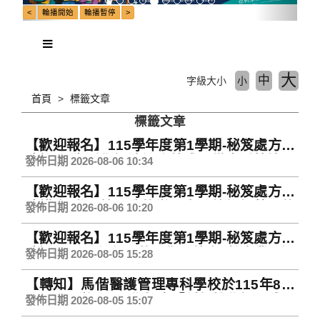
大
中
字級大小
小
首頁
標籤文章
標籤文章
【歡迎報名】115學年度第1學期-秘笈處方達
陣課程-生活化語法細胞養成：從生活情境開
發佈日期 2026-08-06 10:34
始的英文語法思考練習
【歡迎報名】115學年度第1學期-秘笈處方達
陣講座-世界就是我的辦公室：外語優勢下的
發佈日期 2026-08-06 10:20
數位遊牧與自媒體經營
【歡迎報名】115學年度第1學期-秘笈處方達
陣課程-下一個起飛的是你：外商x航空業沉浸
發佈日期 2026-08-05 15:28
式實境職場英文全攻略
【轉知】馬偕醫護管理專科學校於115年8月
31日(一)辦理114學年度「創新教學課程成果
發佈日期 2026-08-05 15:07
發表會」