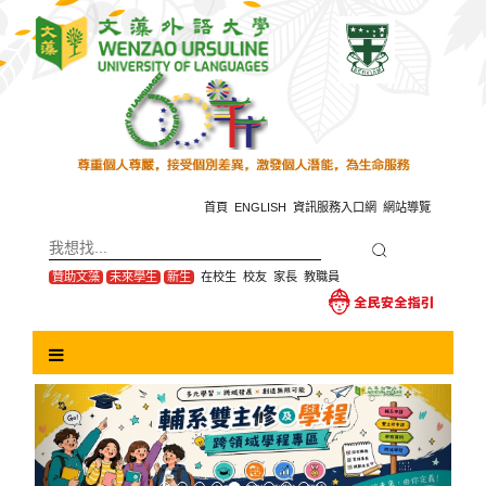
跳
到
主
要
內
容
區
塊
首頁
ENGLISH
資訊服務入口網
網站導覽
贊助文藻
未來學生
新生
在校生
校友
家長
教職員
Previous
Next