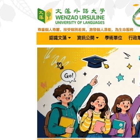
跳
到
主
要
內
容
認識文藻
資訊公開
學術單位
行政
區
Previous
塊