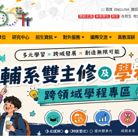
:::
首頁
ENGLISH
資訊
贊助文藻
未來學生
新生
在校生
校
單位
研究中心
招生資訊
對外服務
國際交流
高教深耕