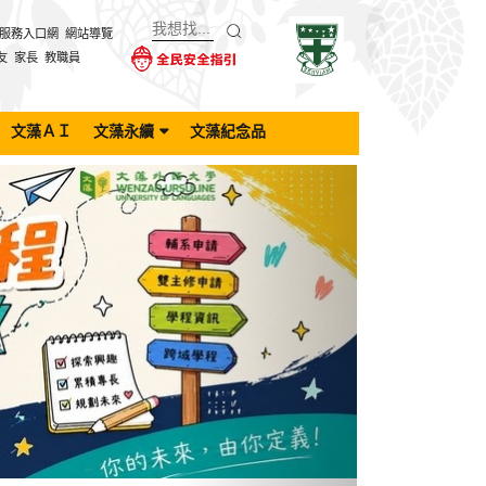
服務入口網
網站導覽
友
家長
教職員
文藻ＡＩ
文藻永續
文藻紀念品
Next