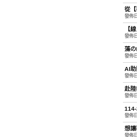
從【
發佈日期
【線
生中
發佈日期
藻の
發佈日期
AI
發佈日期
赴陸
發佈日期
11
發佈日期
想讓
發佈日期